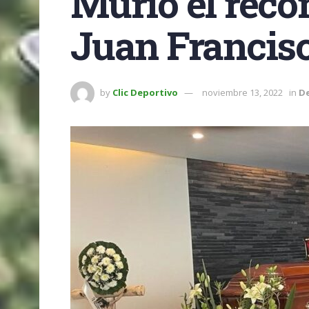
Murió el recon
Juan Francis
by
Clic Deportivo
noviembre 13, 2022
in
D