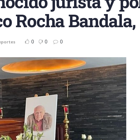
ocido jurista y po
co Rocha Bandala,
0
0
0
eportes