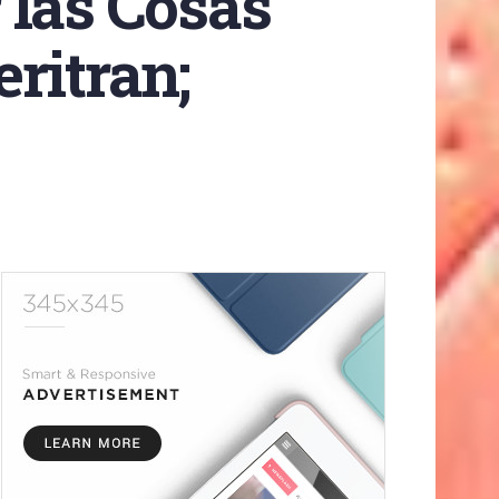
 las Cosas
ritran;