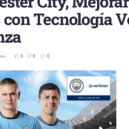
ter City, Mejorar
 con Tecnología Ve
nza
0
0
0
tes