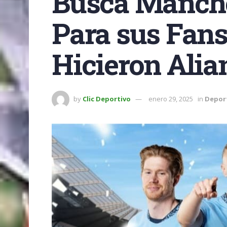
Busca Manches
Para sus Fans
Hicieron Alia
by
Clic Deportivo
enero 29, 2025
in
Depor