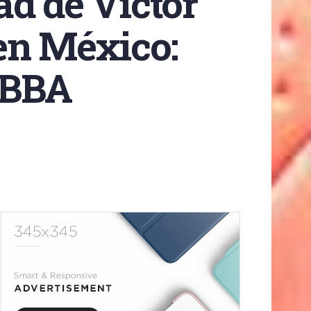
ad de Víctor
en México:
ABBA