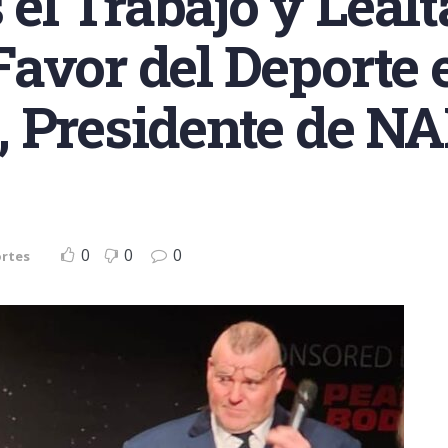
l Trabajo y Lealt
avor del Deporte 
, Presidente de N
0
0
0
rtes