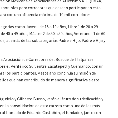
ación Mexicana de Asociaciones de Atletismo A. C. (FMAA),
isponibles para corredores que deseen participar en esta
tará con una afluencia máxima de 10 mil corredores.
tegorías como Juvenil de 15 a 19 años, Libre 1 de 20 a 29
 de 40 a 49 años, Máster 2 de 50 a 59 años, Veteranos 1 de 60
os, además de las subcategorías Padre e Hijo, Padre e Hija y
la Asociación de Corredores del Bosque de Tlalpan se
obre el Periférico Sur, entre Zacatépetl y Cuemanco, con un
a los participantes, y este año continúa su misión de
llos que han contribuido de manera significativa a este
udelo y Gilberto Bueno, verán el fruto de su dedicación y
en la consolidación de esta carrera como una de las más
o al llamado de Eduardo Castañón, el fundador, junto con