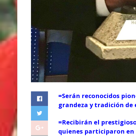
=Serán reconocidos pio
grandeza y tradición de
=Recibirán el prestigio
quienes participaron en