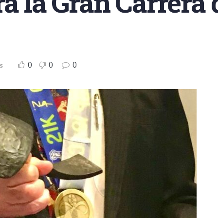
a la Gran Carrera 
0
0
0
s