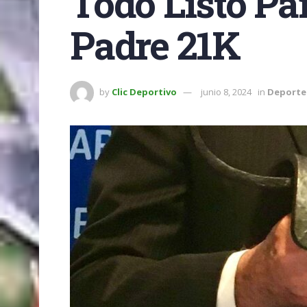
Todo Listo Par
Padre 21K
by
Clic Deportivo
junio 8, 2024
in
Deporte