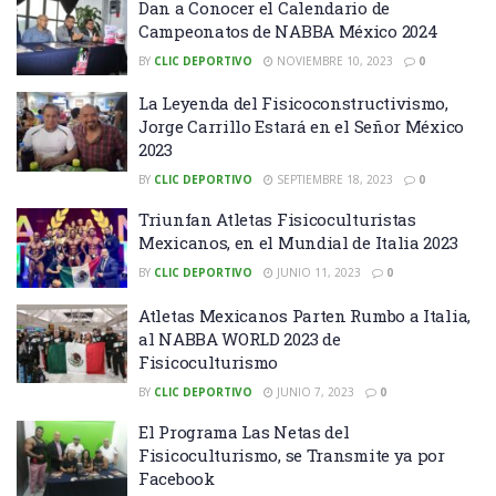
Dan a Conocer el Calendario de
Campeonatos de NABBA México 2024
BY
CLIC DEPORTIVO
NOVIEMBRE 10, 2023
0
La Leyenda del Fisicoconstructivismo,
Jorge Carrillo Estará en el Señor México
2023
BY
CLIC DEPORTIVO
SEPTIEMBRE 18, 2023
0
Triunfan Atletas Fisicoculturistas
Mexicanos, en el Mundial de Italia 2023
BY
CLIC DEPORTIVO
JUNIO 11, 2023
0
Atletas Mexicanos Parten Rumbo a Italia,
al NABBA WORLD 2023 de
Fisicoculturismo
BY
CLIC DEPORTIVO
JUNIO 7, 2023
0
El Programa Las Netas del
Fisicoculturismo, se Transmite ya por
Facebook