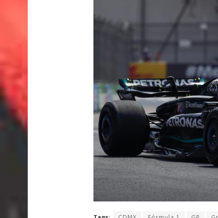
Tags:
CDMX
Fórmula 1
GP
G