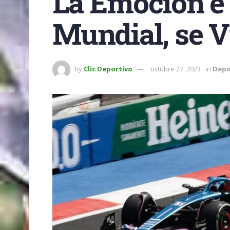
La Emoción e 
Mundial, se 
by
Clic Deportivo
octubre 27, 2023
in
Depo