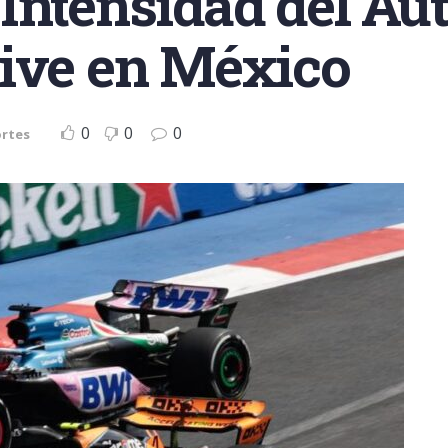
Intensidad del A
Vive en México
0
0
0
rtes