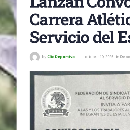
Lanzan Convoc
Carrera Atléti
Servicio del 
by
Clic Deportivo
octubre 10, 2025
in
Depo