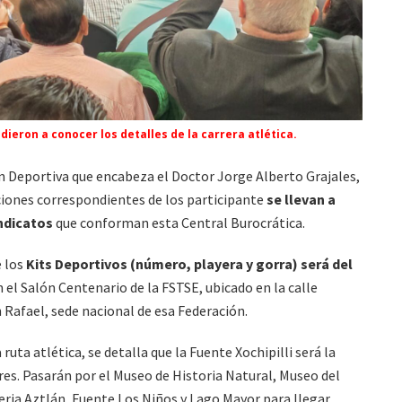
dieron a conocer los detalles de la carrera atlética.
n Deportiva que encabeza el Doctor Jorge Alberto Grajales,
pciones correspondientes de los participante
se llevan a
indicatos
que conforman esta Central Burocrática.
e los
Kits Deportivos (número, playera y gorra) será del
en el Salón Centenario de la FSTSE, ubicado en la calle
 Rafael, sede nacional de esa Federación.
uta atlética, se detalla que la Fuente Xochipilli será la
es. Pasarán por el Museo de Historia Natural, Museo del
ria Aztlán, Fuente Los Niños y Lago Mayor para llegar