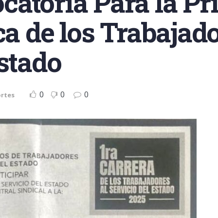
atoria Para la Pr
ca de los Trabajado
Estado
0
0
0
rtes