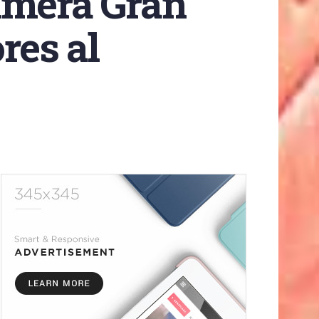
imera Gran
res al