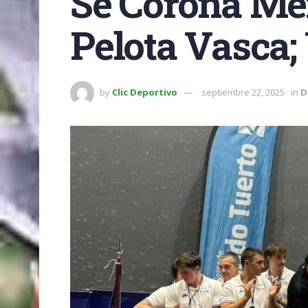
Se Corona Méx
Pelota Vasca;
by
Clic Deportivo
septiembre 22, 2025
in
D