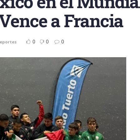
ico en el Mundial
 Vence a Francia
0
0
0
eportes